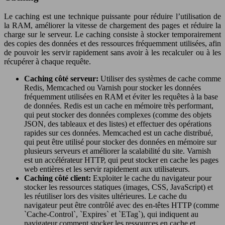
Le caching est une technique puissante pour réduire l’utilisation de
la RAM, améliorer la vitesse de chargement des pages et réduire la
charge sur le serveur. Le caching consiste à stocker temporairement
des copies des données et des ressources fréquemment utilisées, afin
de pouvoir les servir rapidement sans avoir à les recalculer ou à les
récupérer à chaque requête.
Caching côté serveur:
Utiliser des systèmes de cache comme
Redis, Memcached ou Varnish pour stocker les données
fréquemment utilisées en RAM et éviter les requêtes à la base
de données. Redis est un cache en mémoire très performant,
qui peut stocker des données complexes (comme des objets
JSON, des tableaux et des listes) et effectuer des opérations
rapides sur ces données. Memcached est un cache distribué,
qui peut être utilisé pour stocker des données en mémoire sur
plusieurs serveurs et améliorer la scalabilité du site. Varnish
est un accélérateur HTTP, qui peut stocker en cache les pages
web entières et les servir rapidement aux utilisateurs.
Caching côté client:
Exploiter le cache du navigateur pour
stocker les ressources statiques (images, CSS, JavaScript) et
les réutiliser lors des visites ultérieures. Le cache du
navigateur peut être contrôlé avec des en-têtes HTTP (comme
`Cache-Control`, `Expires` et `ETag`), qui indiquent au
navigateur comment stocker les ressources en cache et