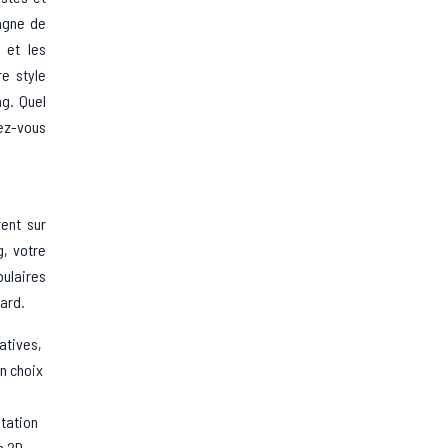
agne de
 et les
e style
ng. Quel
rez-vous
ent sur
g, votre
pulaires
oard.
atives,
un choix
ntation
n 2D,