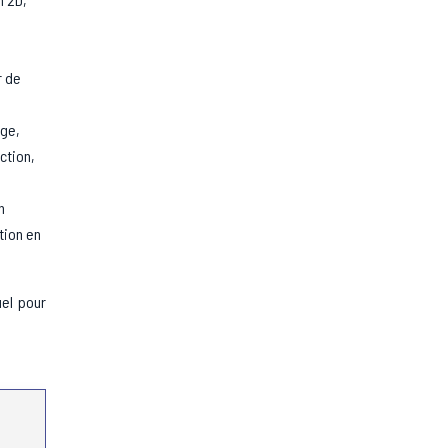
r de
age,
ction,
n
ation en
uel pour