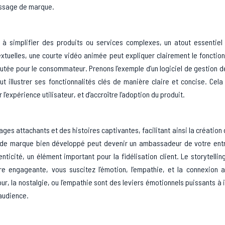
essage de marque.
à simplifier des produits ou services complexes, un atout essentiel 
extuelles, une courte vidéo animée peut expliquer clairement le foncti
outée pour le consommateur. Prenons l’exemple d’un logiciel de gestion d
t illustrer ses fonctionnalités clés de manière claire et concise. Cel
’expérience utilisateur, et d’accroître l’adoption du produit.
s attachants et des histoires captivantes, facilitant ainsi la création d
e de marque bien développé peut devenir un ambassadeur de votre entr
ticité, un élément important pour la fidélisation client. Le storytellin
ire engageante, vous suscitez l’émotion, l’empathie, et la connexion 
mour, la nostalgie, ou l’empathie sont des leviers émotionnels puissants à 
’audience.