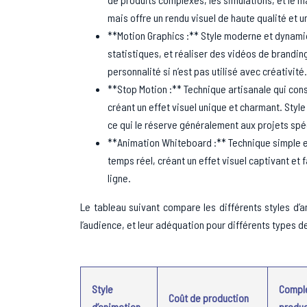
mais offre un rendu visuel de haute qualité et u
**Motion Graphics :** Style moderne et dynami
statistiques, et réaliser des vidéos de brandi
personnalité si n’est pas utilisé avec créativité.
**Stop Motion :** Technique artisanale qui con
créant un effet visuel unique et charmant. Styl
ce qui le réserve généralement aux projets sp
**Animation Whiteboard :** Technique simple et 
temps réel, créant un effet visuel captivant et f
ligne.
Le tableau suivant compare les différents styles d’an
l’audience, et leur adéquation pour différents types d
Style
Compl
Coût de production
d’animation
produc