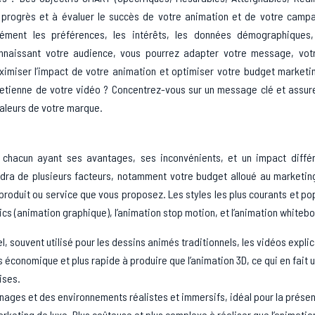
s progrès et à évaluer le succès de votre animation et de votre camp
cisément les préférences, les intérêts, les données démographiques,
connaissant votre audience, vous pourrez adapter votre message, votr
aximiser l’impact de votre animation et optimiser votre budget marketi
retienne de votre vidéo ? Concentrez-vous sur un message clé et assu
 valeurs de votre marque.
, chacun ayant ses avantages, ses inconvénients, et un impact différ
endra de plusieurs facteurs, notamment votre budget alloué au marketin
produit ou service que vous proposez. Les styles les plus courants et po
hics (animation graphique), l’animation stop motion, et l’animation whiteb
, souvent utilisé pour les dessins animés traditionnels, les vidéos explic
 économique et plus rapide à produire que l’animation 3D, ce qui en fait 
ises.
ages et des environnements réalistes et immersifs, idéal pour la prése
arketing de luxe. Plus coûteuse et plus complexe à réaliser que l’animatio