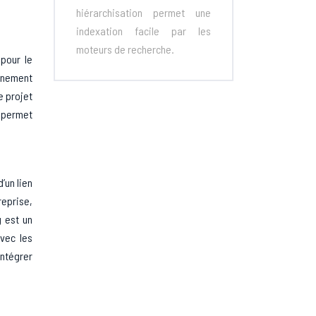
hiérarchisation permet une
indexation facile par les
moteurs de recherche.
pour le
onnement
e projet
a permet
’un lien
eprise,
g est un
avec les
intégrer