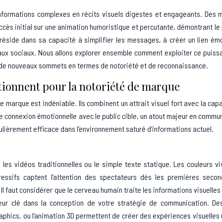
 informations complexes en récits visuels digestes et engageants. Des
ccès initial sur une animation humoristique et percutante, démontrant le
 réside dans sa capacité à simplifier les messages, à créer un lien ém
seaux sociaux. Nous allons explorer ensemble comment exploiter ce puissa
s de nouveaux sommets en termes de notoriété et de reconnaissance.
tionnent pour la notoriété de marque
e marque est indéniable. Ils combinent un attrait visuel fort avec la cap
ne connexion émotionnelle avec le public cible, un atout majeur en commu
ulièrement efficace dans l’environnement saturé d’informations actuel.
 les vidéos traditionnelles ou le simple texte statique. Les couleurs vi
ssifs captent l’attention des spectateurs dès les premières secon
Il faut considérer que le cerveau humain traite les informations visuelles
eur clé dans la conception de votre stratégie de communication. Des
aphics, ou l’animation 3D permettent de créer des expériences visuelles