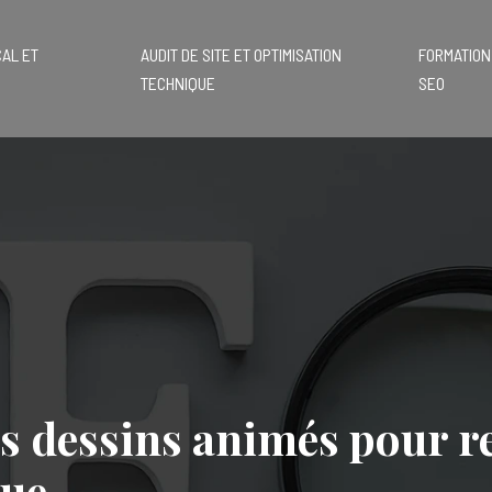
AL ET
AUDIT DE SITE ET OPTIMISATION
FORMATION
TECHNIQUE
SEO
 dessins animés pour re
que