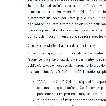
Temporellement définis) vous aideront à suivre vo
communication. Il est essentiel d’identifier pré
plateformes utilisées par votre public cible. En 
d’animation, et votre stratégie de diffusion pour m
message principal souhaitez-vous que votre public 
qu’il soit clair, concis, mémorable, et aligné avec les
Choisir le style d’animation adapté
Il existe une grande variété de styles d’animation
l’audience cible. Le choix du style d’animation dép
public cible, votre message de marque, et le type de 
incluent l’animation 2D, l’animation 3D, le motion grap
**Animation 2D :** Style classique et intemporel
et le marketing pour enfants. Généralement plus
populaire pour les petites et moyennes entrepr
**Animation 3D :** Permet de créer des personn
de produits complexes, les simulations, et le m