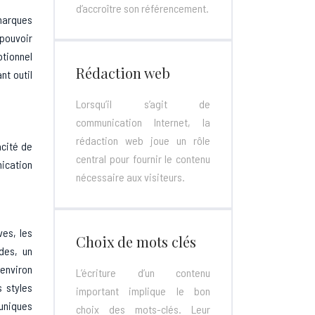
d’accroître son référencement.
 marques
 pouvoir
otionnel
Rédaction web
nt outil
Lorsqu’il s’agit de
communication Internet, la
rédaction web joue un rôle
acité de
central pour fournir le contenu
nication
nécessaire aux visiteurs.
ves, les
Choix de mots clés
des, un
 environ
L’écriture d’un contenu
 styles
important implique le bon
 uniques
choix des mots-clés. Leur