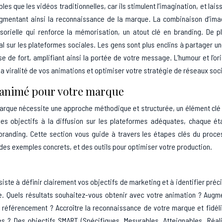
 que les vidéos traditionnelles, car ils stimulent l’imagination, et lais
ugmentant ainsi la reconnaissance de la marque. La combinaison d’ima
sorielle qui renforce la mémorisation, un atout clé en branding. De p
ral sur les plateformes sociales. Les gens sont plus enclins à partager u
ose de fort, amplifiant ainsi la portée de votre message. L’humour et l’ori
a viralité de vos animations et optimiser votre stratégie de réseaux soc
n animé pour votre marque
marque nécessite une approche méthodique et structurée, un élément clé
 des objectifs à la diffusion sur les plateformes adéquates, chaque é
 branding. Cette section vous guide à travers les étapes clés du proc
 des exemples concrets, et des outils pour optimiser votre production.
e
siste à définir clairement vos objectifs de marketing et à identifier pré
ie. Quels résultats souhaitez-vous obtenir avec votre animation ? Augm
re référencement ? Accroître la reconnaissance de votre marque et fidél
s ? Des objectifs SMART (Spécifiques, Mesurables, Atteignables, Réal