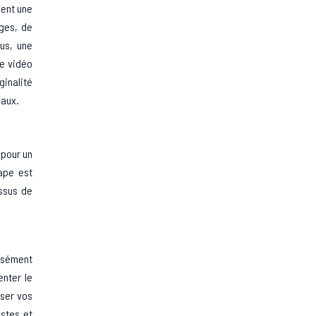
sent une
ges, de
lus, une
ne vidéo
ginalité
iaux.
 pour un
tape est
essus de
cisément
enter le
iser vos
istes et