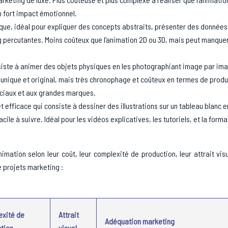
n fort impact émotionnel.
que, idéal pour expliquer des concepts abstraits, présenter des données
ng percutantes. Moins coûteux que l’animation 2D ou 3D, mais peut manque
siste à animer des objets physiques en les photographiant image par im
e unique et original, mais très chronophage et coûteux en termes de produ
éciaux et aux grandes marques.
efficace qui consiste à dessiner des illustrations sur un tableau blanc e
acile à suivre. Idéal pour les vidéos explicatives, les tutoriels, et la form
imation selon leur coût, leur complexité de production, leur attrait vis
e projets marketing :
exité de
Attrait
Adéquation marketing
tion
visuel