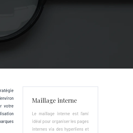
tratégie
’environ
Maillage interne
r votre
lisation
Le maillage interne est l’ami
 marques
idéal pour organiser les pages
internes via des hyperliens et