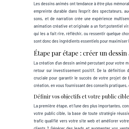
Les dessins animés ont tendance à être plus mémorables
empreinte durable dans l’esprit des spectateurs, a
sons, et de narration crée une expérience multisen
animation créative et originale a un fort potentiel vi
qui les a fait rire, réfléchir, ou ressentir quelque ch
sont donc des ingrédients essentiels pour maximiser l
Étape par étape : créer un dessi
La création d’un dessin animé percutant pour votre 
retour sur investissement positif. De la définition
cruciale pour garantir le succès de votre projet de
création, en vous fournissant des conseils pratiques,
Définir vos objectifs et votre public cibl
La première étape, et l’une des plus importantes, con
votre public cible, la base de toute stratégie réuss
trafic qualifié vers votre site web et améliorer vot
clients ? Générer des leads et augmenter vos vente