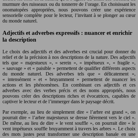
murmure des ruisseaux ou du tonnerre de l’orage. En choisissant les
onomatopées appropriées, nous pouvons créer une expérience
sensorielle complète pour le lecteur, l’invitant à se plonger au cœur
du monde naturel.
Adjectifs et adverbes expressifs : nuancer et enrichir
la description
Le choix des adjectifs et des adverbes est crucial pour donner du
relief et de la précision à nos descriptions de la nature. Des adjectifs
tels que « majestueux », « serein », « impétueux », « fragile »,
« sauvage » et « paisible » permettent de qualifier différents aspects
du monde naturel. Des adverbes tels que « délicatement »,
« intensément » et « bruyamment » permettent de nuancer les
actions et les phénomènes. En combinant ces adjectifs et ces
adverbes avec des verbes précis et des noms appropriés, nous
pouvons créer des descriptions riches et évocatrices, capables de
captiver le lecteur et de l’immerger dans le paysage décrit.
Par exemple, au lieu de simplement dire « l’arbre est grand », on
pourrait dire « l’arbre majestueux se dresse fièrement vers le ciel ».
De même, au lieu de dire « le vent souffle », on pourrait dire « le
vent impétueux souffle bruyamment à travers les arbres ». Le choix
des mots justes peut transformer une description banale en une